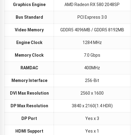
Graphics Engine
AMD Radeon RX 580 2048SP
Bus Standard
PCI Express 3.0
Video Memory
GDDR5 4096MB / GDDR5 8192MB
Engine Clock
1284 MHz
Memory Clock
7.0 Gbps
RAMDAC
400MHz
Memory Interface
256-Bit
DVI Max Resolution
2560 x 1600
DP Max Resolution
3840 x 2160(1.4 HDR)
DP Port
Yes x 3
HDMI Support
Yes x 1