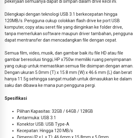
pekerjaan semuanya dapat di simpan dalam drive kecil ini.
Dilengkapi dengan teknologi USB 3.1 berkecepatan hingga
120MB/s. Pengguna cukup colokkan flash drive ke port USB
komputer, copy atau seret file yang diinginkan ke folder drive,
tanpa memerlukan software maupun driver tambahan, pengguna
dapat mentransfer dan mencadangkan file dengan cepat.
Semua film, video, musik, dan gambar baik itu file HD atau file
gambar beresolusi tinggi, HP x750w memiliki ruang penyimpanan
yang cukup untuk memastikan semua file disimpan dengan aman.
Dengan ukuran 5.0mm (T) x 15.8 mm (W) x 46.6 mm (L) dan berat
hanya 11.5g sehingga sangat mudah untuk dimasukkan ke dalam
saku dan dibawa ke mana pun pengguna pergi.
Spesifikasi
Pilihan Kapasitas: 32GB / 64GB / 128GB
Antarmuka: USB 3.1
Konektor USB: USB Type-A
Kecepatan: Hingga 120 MB/s
Dimensi (P x L x T): 46.6mm x 15.8mm x 5.0mm