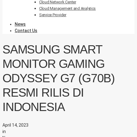
Cloud Network Center
Cloud Management and Analytics
Service Provider
News
Contact Us
SAMSUNG SMART
MONITOR GAMING
ODYSSEY G7 (G70B)
RESMI RILIS DI
INDONESIA
April 14, 2023
in