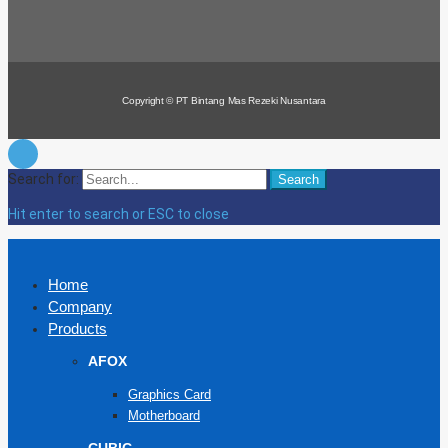
Copyright © PT Bintang Mas Rezeki Nusantara
Search for:
Search
Hit enter to search or ESC to close
Home
Company
Products
AFOX
Graphics Card
Motherboard
CUBIC