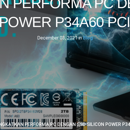
AN PERFORMA PC D
 POWER P34A60 PCI
December 03, 2021
in
Blog
NGKATKAN PERFORMA PC DENGAN SSD SILICON POWER P34A