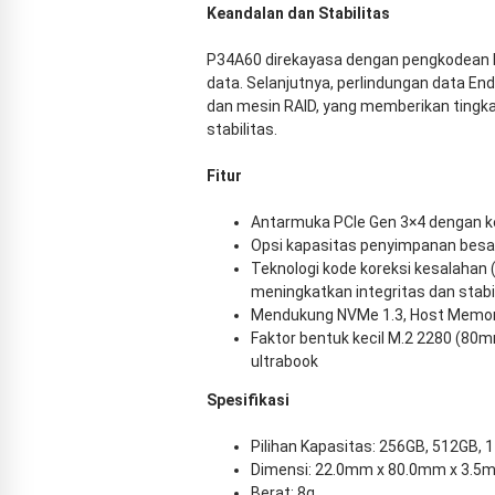
Keandalan dan Stabilitas
P34A60 direkayasa dengan pengkodean LD
data. Selanjutnya, perlindungan data En
dan mesin RAID, yang memberikan tingkat
stabilitas.
Fitur
Antarmuka PCIe Gen 3×4 dengan k
Opsi kapasitas penyimpanan besa
Teknologi kode koreksi kesalahan 
meningkatkan integritas dan stabi
Mendukung NVMe 1.3, Host Memory 
Faktor bentuk kecil M.2 2280 (80
ultrabook
Spesifikasi
Pilihan Kapasitas: 256GB, 512GB, 
Dimensi: 22.0mm x 80.0mm x 3.5
Berat: 8g