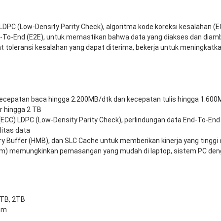
PC (Low-Density Parity Check), algoritma kode koreksi kesalahan (
d-To-End (E2E), untuk memastikan bahwa data yang diakses dan diambil
 toleransi kesalahan yang dapat diterima, bekerja untuk meningkatka
ecepatan baca hingga 2.200MB/dtk dan kecepatan tulis hingga 1.600
r hingga 2 TB
(ECC) LDPC (Low-Density Parity Check), perlindungan data End-To-End
litas data
Buffer (HMB), dan SLC Cache untuk memberikan kinerja yang tinggi d
mm) memungkinkan pemasangan yang mudah di laptop, sistem PC denga
1TB, 2TB
mm