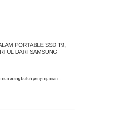
ALAM PORTABLE SSD T9,
SEBELUM UPGRA
RFUL DARI SAMSUNG
PERHATIKAN HAL
June 07, 2024
in
Blog
Apakah kamu masih meng
penyimpanan …
a semua orang butuh penyimpanan …