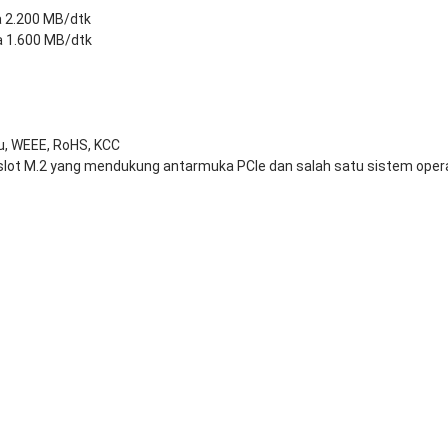
a 2.200 MB/dtk
a 1.600 MB/dtk
jau, WEEE, RoHS, KCC
slot M.2 yang mendukung antarmuka PCIe dan salah satu sistem opera